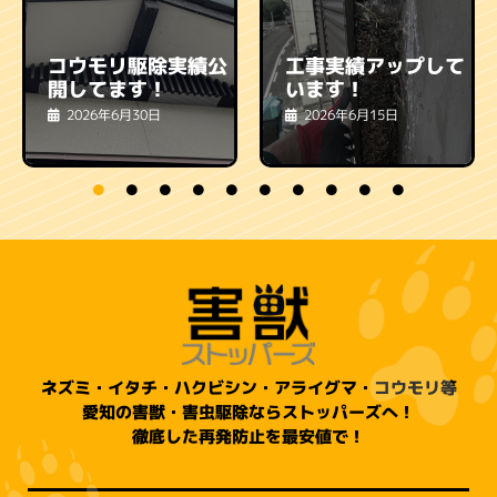
コウモリ駆除実績公
工事実績アップして
開してます！
います！
2026年6月30日
2026年6月15日
ネズミ・イタチ・ハクビシン・アライグマ・コウモリ等
愛知の害獣・害虫駆除ならストッパーズへ！
徹底した再発防止を最安値で！